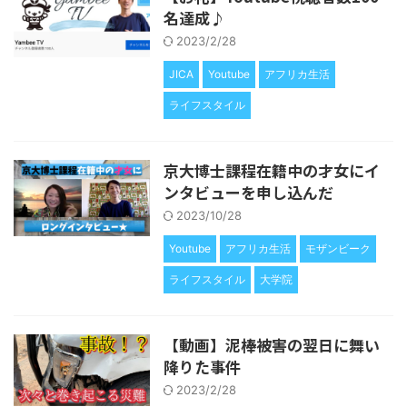
名達成♪
2023/2/28
JICA
Youtube
アフリカ生活
ライフスタイル
京大博士課程在籍中の才女にイ
ンタビューを申し込んだ
2023/10/28
Youtube
アフリカ生活
モザンビーク
ライフスタイル
大学院
【動画】泥棒被害の翌日に舞い
降りた事件
2023/2/28