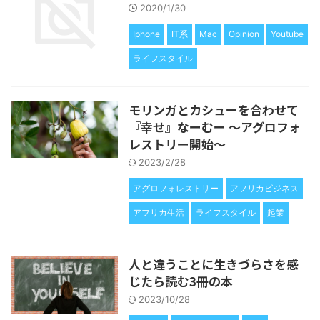
2020/1/30
Iphone
IT系
Mac
Opinion
Youtube
ライフスタイル
モリンガとカシューを合わせて
『幸せ』なーむー 〜アグロフォ
レストリー開始〜
2023/2/28
アグロフォレストリー
アフリカビジネス
アフリカ生活
ライフスタイル
起業
人と違うことに生きづらさを感
じたら読む3冊の本
2023/10/28