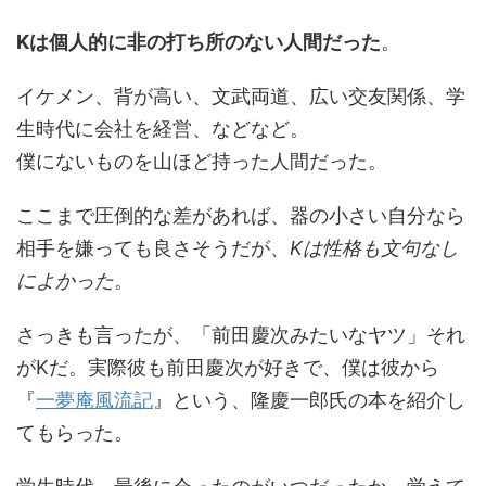
Kは個人的に非の打ち所のない人間だった
。
イケメン、背が高い、文武両道、広い交友関係、学
生時代に会社を経営、などなど。
僕にないものを山ほど持った人間だった。
ここまで圧倒的な差があれば、器の小さい自分なら
相手を嫌っても良さそうだが、
Kは性格も文句なし
によかった
。
さっきも言ったが、「前田慶次みたいなヤツ」それ
がKだ。実際彼も前田慶次が好きで、僕は彼から
『
一夢庵風流記
』という、隆慶一郎氏の本を紹介し
てもらった。