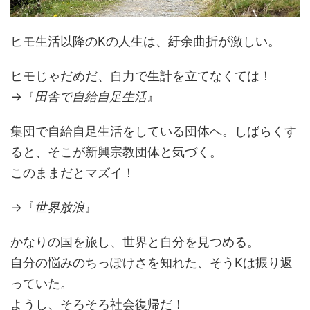
ヒモ生活以降のKの人生は、紆余曲折が激しい。
ヒモじゃだめだ、自力で生計を立てなくては！
→『
田舎で自給自足生活
』
集団で自給自足生活をしている団体へ。しばらくす
ると、そこが新興宗教団体と気づく。
このままだとマズイ！
→『
世界放浪
』
かなりの国を旅し、世界と自分を見つめる。
自分の悩みのちっぽけさを知れた、そうKは振り返
っていた。
ようし、そろそろ社会復帰だ！