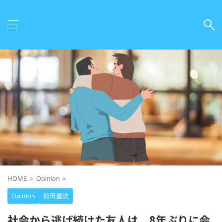
HOME
>
Opinion
>
Opinion
前田慶次
社会から逃げ続けた友人は、8年ぶりに会