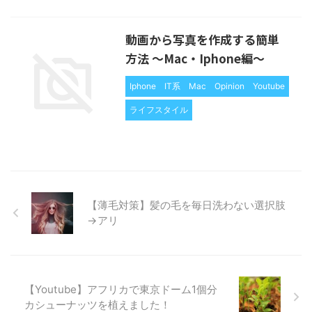
動画から写真を作成する簡単
方法 〜Mac・Iphone編〜
Iphone
IT系
Mac
Opinion
Youtube
ライフスタイル
【薄毛対策】髪の毛を毎日洗わない選択肢
→アリ
【Youtube】アフリカで東京ドーム1個分
カシューナッツを植えました！