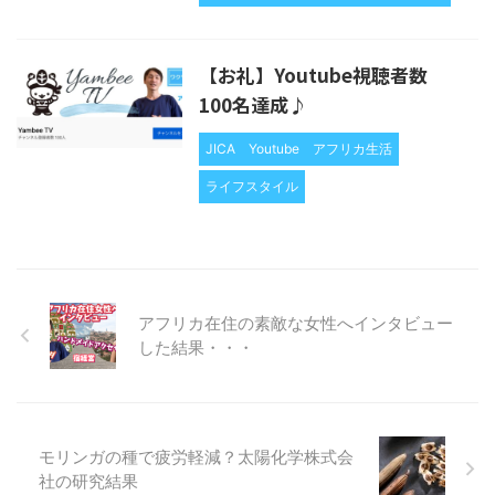
【お礼】Youtube視聴者数
100名達成♪
JICA
Youtube
アフリカ生活
ライフスタイル
アフリカ在住の素敵な女性へインタビュー
した結果・・・
モリンガの種で疲労軽減？太陽化学株式会
社の研究結果