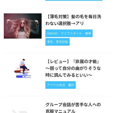
【薄毛対策】髪の毛を毎日洗
わない選択肢→アリ
Opinion
ライフスタイル
健康
薄毛・育毛対策
【レビュー】『非属の才能』
〜弱って自分の曲がりそうな
時に読んでみるといい〜
アフリカ生活
書評
グループ会話が苦手な人への
克服マニュアル