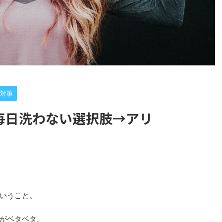
対策
毎日洗わない選択肢→アリ
いうこと。
がベタベタ。