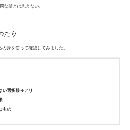
康な髪とは思えない。
めたり
、己の身を使って確認してみました。
ない選択肢→アリ
果
なもの