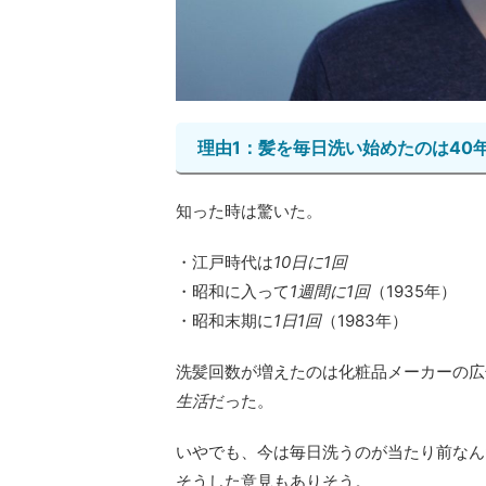
理由1：髪を毎日洗い始めたのは40
知った時は驚いた。
・江戸時代は
10日に1回
・昭和に入って
1週間に1回
（1935年）
・昭和末期に
1日1回
（1983年）
洗髪回数が増えたのは化粧品メーカーの広
生活
だった。
いやでも、今は毎日洗うのが当たり前なん
そうした意見もありそう。