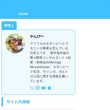
Home
管理人
やんび〜
アフリカのモザンビークで
モリンガ事業を営んでいる
日本人です。 青年海外協力
隊→開発コンサルタント→起
業（有限会社Moringa
Mozambique） モザンビー
ク生活、モリンガ、ポルト
ガル語に関する情報を書い
ています。
サイト内検索