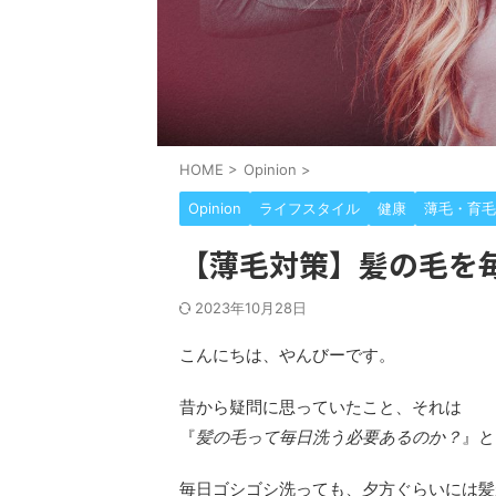
HOME
>
Opinion
>
Opinion
ライフスタイル
健康
薄毛・育毛
【薄毛対策】髪の毛を
2023年10月28日
こんにちは、やんびーです。
昔から疑問に思っていたこと、それは
『
髪の毛って毎日洗う必要あるのか？
』と
毎日ゴシゴシ洗っても、夕方ぐらいには髪