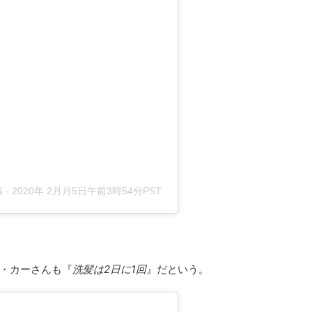
 -
2020年 2月月5日午前3時54分PST
・カーさんも『
洗髪は2日に1回
』だという。