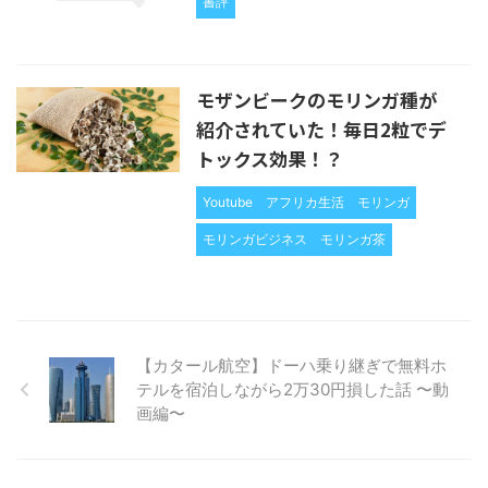
書評
モザンビークのモリンガ種が
紹介されていた！毎日2粒でデ
トックス効果！？
Youtube
アフリカ生活
モリンガ
モリンガビジネス
モリンガ茶
【カタール航空】ドーハ乗り継ぎで無料ホ
テルを宿泊しながら2万30円損した話 〜動
画編〜