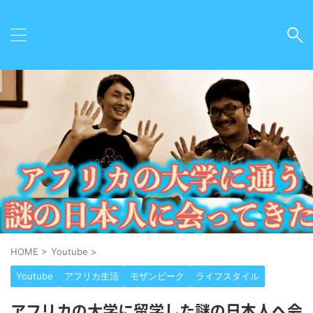
HOME
>
Youtube
>
Youtube
アフリカ生活
モザンビーク
ライフスタイル
アフリカの大学に留学した謎の日本人へ会