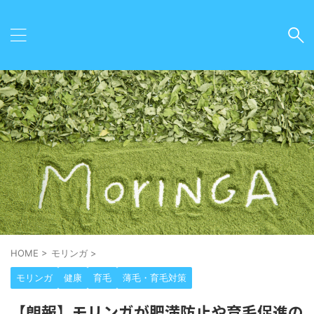
HOME
>
モリンガ
>
モリンガ
健康
育毛
薄毛・育毛対策
【朗報】モリンガが肥満防止や育毛促進の