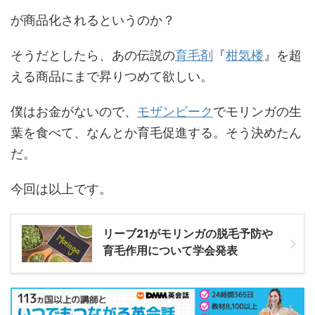
が商品化されるというのか？
そうだとしたら、あの伝説の
育毛剤
『
柑気楼
』を超
える商品にまで昇りつめて欲しい。
僕はお金がないので、
モザンビーク
でモリンガの生
葉を食べて、なんとか育毛促進する。そう決めたん
だ。
今回は以上です。
リーブ21がモリンガの脱毛予防や
育毛作用について学会発表