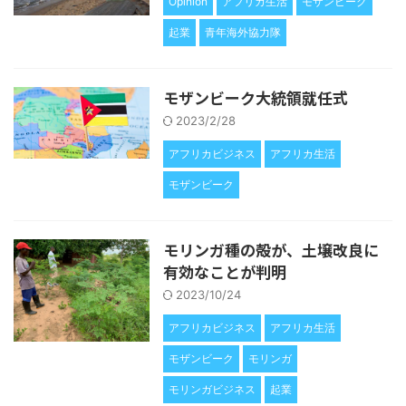
Opinion
アフリカ生活
モザンビーク
起業
青年海外協力隊
モザンビーク大統領就任式
2023/2/28
アフリカビジネス
アフリカ生活
モザンビーク
モリンガ種の殻が、土壌改良に
有効なことが判明
2023/10/24
アフリカビジネス
アフリカ生活
モザンビーク
モリンガ
モリンガビジネス
起業