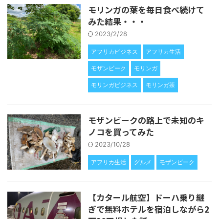
モリンガの葉を毎日食べ続けて
みた結果・・・
2023/2/28
アフリカビジネス
アフリカ生活
モザンビーク
モリンガ
モリンガビジネス
モリンガ茶
モザンビークの路上で未知のキ
ノコを買ってみた
2023/10/28
アフリカ生活
グルメ
モザンビーク
【カタール航空】ドーハ乗り継
ぎで無料ホテルを宿泊しながら2