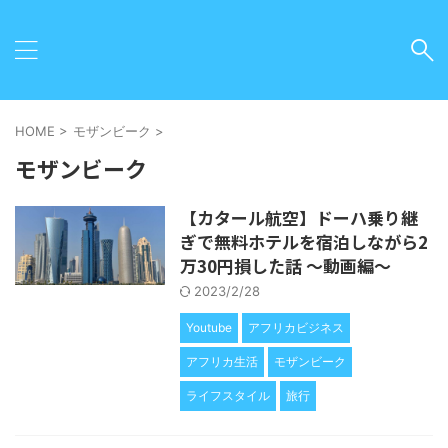
HOME
>
モザンビーク
>
モザンビーク
【カタール航空】ドーハ乗り継
ぎで無料ホテルを宿泊しながら2
万30円損した話 〜動画編〜
2023/2/28
Youtube
アフリカビジネス
アフリカ生活
モザンビーク
ライフスタイル
旅行