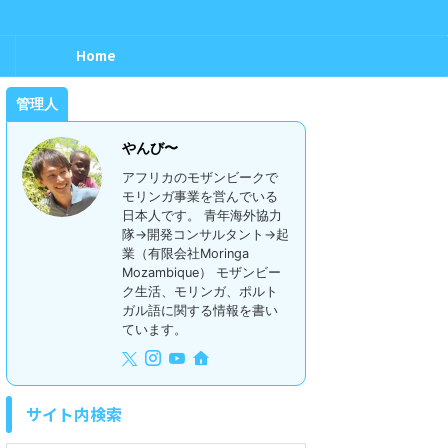
Home
管理人
やんび〜
アフリカのモザンビークで
モリンガ事業を営んでいる
日本人です。 青年海外協力
隊→開発コンサルタント→起
業（有限会社Moringa
Mozambique） モザンビー
ク生活、モリンガ、ポルト
ガル語に関する情報を書い
ています。
サイト内検索