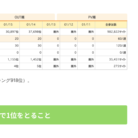
ング918位）。
で1位をとること