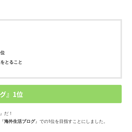
1位
位をとること
グ』1位
』だ！
『
海外生活ブログ
』での1位を目指すことにしました。