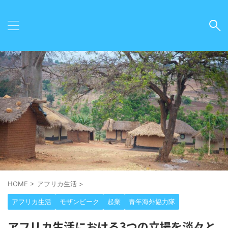
HOME
>
アフリカ生活
>
アフリカ生活
モザンビーク
起業
青年海外協力隊
アフリカ生活における3つの立場を淡々と