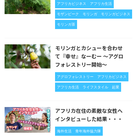
アフリカビジネス
アフリカ生活
モザンビーク
モリンガ
モリンガビジネス
モリンガ茶
モリンガとカシューを合わせ
て『幸せ』なーむー 〜アグロ
フォレストリー開始〜
アグロフォレストリー
アフリカビジネス
アフリカ生活
ライフスタイル
起業
アフリカ在住の素敵な女性へ
インタビューした結果・・・
海外生活
青年海外協力隊