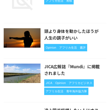
アフリカ生活
将棋
頭より身体を動かしたほうが
人生の調子がいい
Opinion
アフリカ生活
書評
JICA広報誌『Mundi』に掲載
されました
JICA
Opinion
アフリカビジネス
アフリカ生活
青年海外協力隊