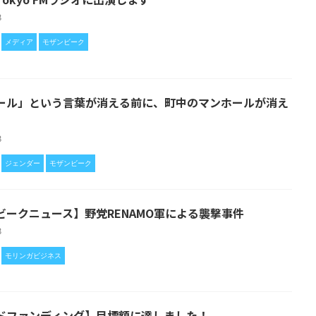
28
メディア
モザンビーク
ール」という言葉が消える前に、町中のマンホールが消え
28
ジェンダー
モザンビーク
ビークニュース】野党RENAMO軍による襲撃事件
28
モリンガビジネス
ドファンディング】目標額に達しました！