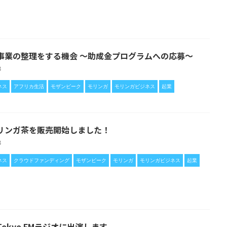
事業の整理をする機会 〜助成金プログラムへの応募〜
28
ネス
アフリカ生活
モザンビーク
モリンガ
モリンガビジネス
起業
リンガ茶を販売開始しました！
28
ネス
クラウドファンディング
モザンビーク
モリンガ
モリンガビジネス
起業
okyo FMラジオに出演します