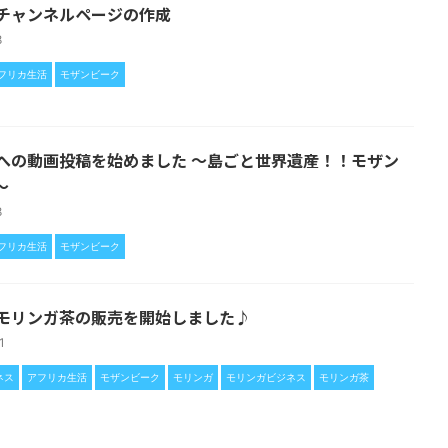
beチャンネルページの作成
28
フリカ生活
モザンビーク
ubeへの動画投稿を始めました 〜島ごと世界遺産！！モザン
〜
28
フリカ生活
モザンビーク
りモリンガ茶の販売を開始しました♪
21
ネス
アフリカ生活
モザンビーク
モリンガ
モリンガビジネス
モリンガ茶