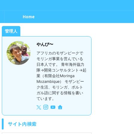
Home
管理人
やんび〜
アフリカのモザンビークで
モリンガ事業を営んでいる
日本人です。 青年海外協力
隊→開発コンサルタント→起
業（有限会社Moringa
Mozambique） モザンビー
ク生活、モリンガ、ポルト
ガル語に関する情報を書い
ています。
サイト内検索