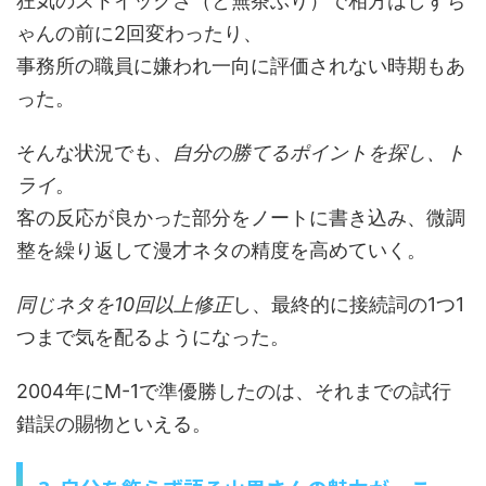
狂気のストイックさ（と無茶ぶり）で相方はしずち
ゃんの前に2回変わったり、
事務所の職員に嫌われ一向に評価されない時期もあ
った。
そんな状況でも、
自分の勝てるポイントを探し、ト
ライ
。
客の反応が良かった部分をノートに書き込み、微調
整を繰り返して漫才ネタの精度を高めていく。
同じネタを10回以上修正
し、最終的に接続詞の1つ1
つまで気を配るようになった。
2004年にM-1で準優勝したのは、それまでの試行
錯誤の賜物といえる。