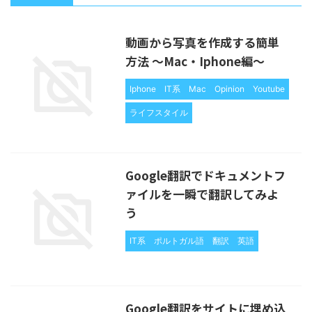
動画から写真を作成する簡単
方法 〜Mac・Iphone編〜
Iphone
IT系
Mac
Opinion
Youtube
ライフスタイル
Google翻訳でドキュメントフ
ァイルを一瞬で翻訳してみよ
う
IT系
ポルトガル語
翻訳
英語
Google翻訳をサイトに埋め込