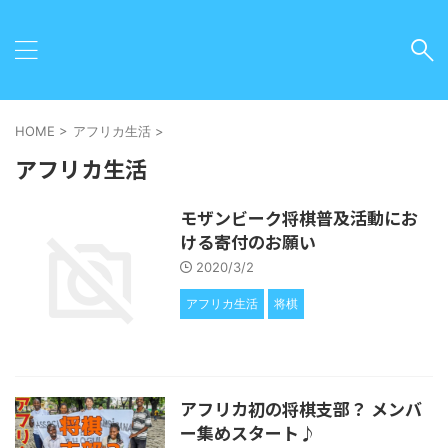
HOME
>
アフリカ生活
>
アフリカ生活
モザンビーク将棋普及活動にお
ける寄付のお願い
2020/3/2
アフリカ生活
将棋
アフリカ初の将棋支部？ メンバ
ー集めスタート♪