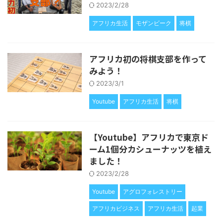
2023/2/28
アフリカ生活
モザンビーク
将棋
アフリカ初の将棋支部を作って
みよう！
2023/3/1
Youtube
アフリカ生活
将棋
【Youtube】アフリカで東京ド
ーム1個分カシューナッツを植え
ました！
2023/2/28
Youtube
アグロフォレストリー
アフリカビジネス
アフリカ生活
起業