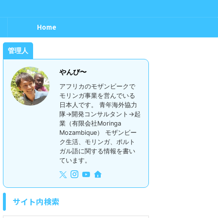
Home
管理人
やんび〜
アフリカのモザンビークで
モリンガ事業を営んでいる
日本人です。 青年海外協力
隊→開発コンサルタント→起
業（有限会社Moringa
Mozambique） モザンビー
ク生活、モリンガ、ポルト
ガル語に関する情報を書い
ています。
サイト内検索