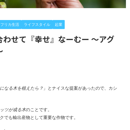
アフリカ生活
ライフスタイル
起業
合わせて『幸せ』なーむー 〜アグ
〜
になる木を植えたら？
」とナイスな提案があったので、カシ
ッツが成る木
のことです。
クでも輸出産物として重要な作物です。