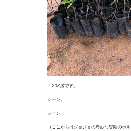
「
203苗です
」
シーン。
シーン。
（ここからはジョジョの奇妙な冒険のポル