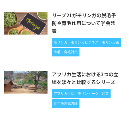
リーブ21がモリンガの脱毛予
防や育毛作用について学会発
表
モリンガ
モリンガビジネス
モリンガ茶
薄毛・育毛対策
アフリカ生活における3つの立
場を淡々と比較するシリーズ
アフリカ生活
モザンビーク
起業
青年海外協力隊