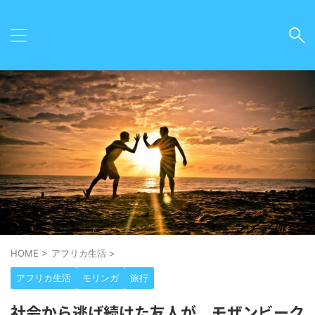
HOME
>
アフリカ生活
>
アフリカ生活
モリンガ
旅行
社会から逃げ続けた友人が、モザンビーク