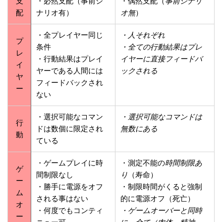
支
・必然支配（事前シ
・偶然支配（
事前シナリ
配
ナリオ有）
オ無
）
・全プレイヤー同じ
・人それぞれ
プ
条件
・全ての行動結果はプレ
レ
・行動結果はプレイ
イヤーに直接フィードバ
イ
ヤーである人間には
ックされる
ヤ
フィードバックされ
ー
ない
・選択可能なコマン
・選択可能なコマンドは
行
ドは数個に限定され
無数にある
動
ている
・ゲームプレイに時
・測定不能の
時間制限あ
ゲ
間制限なし
り
（寿命）
ー
・勝手に電源をオフ
・制限時間がくると強制
ム
される事はない
的に電源オフ（死亡）
オ
・何度でもコンティ
・ゲームオーバーと同時
ー