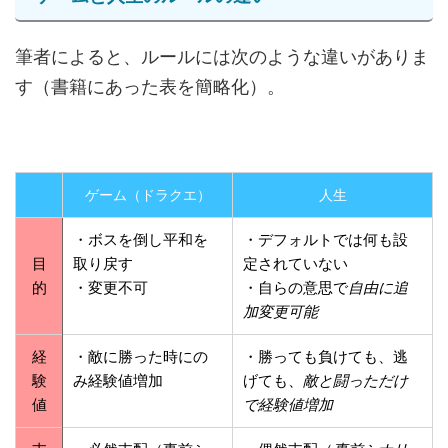
筆者によると、ルールには次のような違いがありま
す（書籍にあった表を簡略化）。
ゲーム（ドラクエ）
人生
・ボスを倒し平和を
・デフォルトでは何も設
目
取り戻す
定されていない
的
・変更不可
・自らの意思で
自由に追
加変更可能
経
・敵に勝った時にの
・勝っても負けても、逃
験
み経験値増加
げても、
敵と闘っただけ
値
で経験値増加