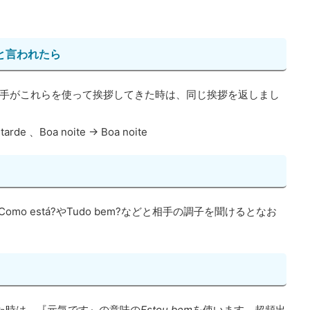
oiteと言われたら
手がこれらを使って挨拶してきた時は、同じ挨拶を返しまし
arde 、Boa noite → Boa noite
omo está?やTudo bem?などと相手の調子を聞けるとなお
かれた時は、『元気です』の意味の
Estou bem
を使います。超頻出