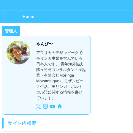
Home
管理人
やんび〜
アフリカのモザンビークで
モリンガ事業を営んでいる
日本人です。 青年海外協力
隊→開発コンサルタント→起
業（有限会社Moringa
Mozambique） モザンビー
ク生活、モリンガ、ポルト
ガル語に関する情報を書い
ています。
サイト内検索