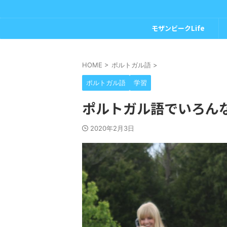
モザンビークLife
HOME
>
ポルトガル語
>
ポルトガル語
学習
ポルトガル語でいろん
2020年2月3日