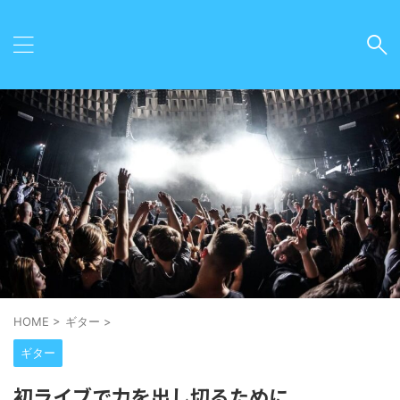
HOME
>
ギター
>
ギター
初ライブで力を出し切るために