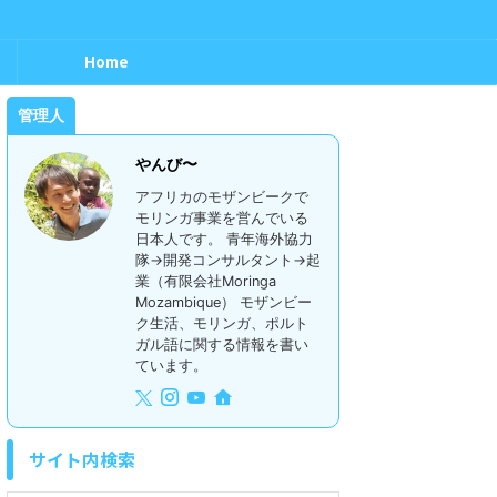
Home
管理人
やんび〜
アフリカのモザンビークで
モリンガ事業を営んでいる
日本人です。 青年海外協力
隊→開発コンサルタント→起
業（有限会社Moringa
Mozambique） モザンビー
ク生活、モリンガ、ポルト
ガル語に関する情報を書い
ています。
サイト内検索