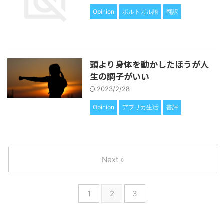
Opinion
ポルトガル語
翻訳
頭より身体を動かしたほうが人
生の調子がいい
2023/2/28
Opinion
アフリカ生活
書評
Next »
1
2
3