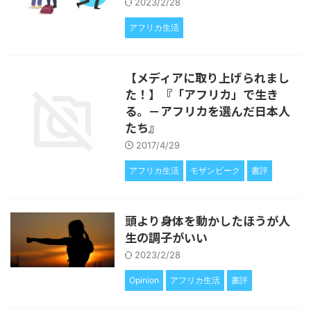
2023/2/28
アフリカ生活
【メディアに取り上げられまし
た！】『「アフリカ」で生き
る。－アフリカを選んだ日本人
たち』
2017/4/29
アフリカ生活
モザンビーク
書評
頭より身体を動かしたほうが人
生の調子がいい
2023/2/28
Opinion
アフリカ生活
書評