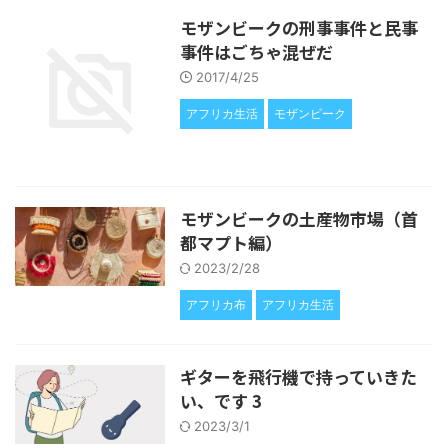
モザンビークの刑事事件と民事
事件はごちゃ混ぜだ
2017/4/25
アフリカ生活
モザンビーク
モザンビークの土産物市場（首
都マプト編）
2023/2/28
アフリカ布
アフリカ生活
ギターを飛行機で持っていきた
い、です 3
2023/3/1