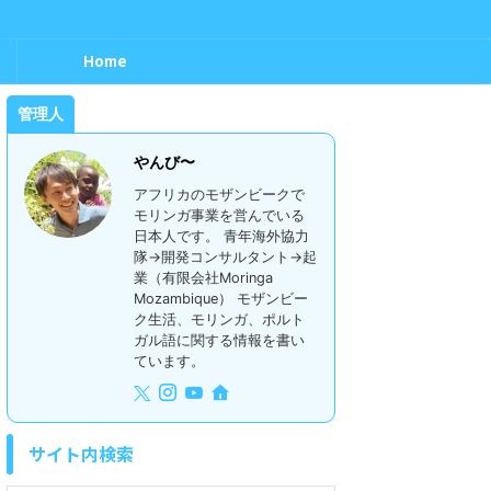
Home
管理人
やんび〜
アフリカのモザンビークで
モリンガ事業を営んでいる
日本人です。 青年海外協力
隊→開発コンサルタント→起
業（有限会社Moringa
Mozambique） モザンビー
ク生活、モリンガ、ポルト
ガル語に関する情報を書い
ています。
サイト内検索