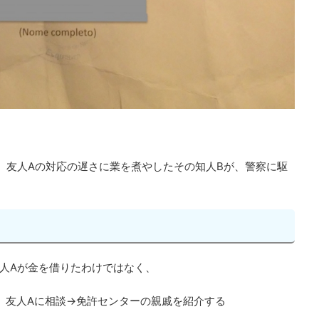
、友人Aの対応の遅さに業を煮やしたその知人Bが、警察に駆
人Aが金を借りたわけではなく、
が、友人Aに相談→免許センターの親戚を紹介する