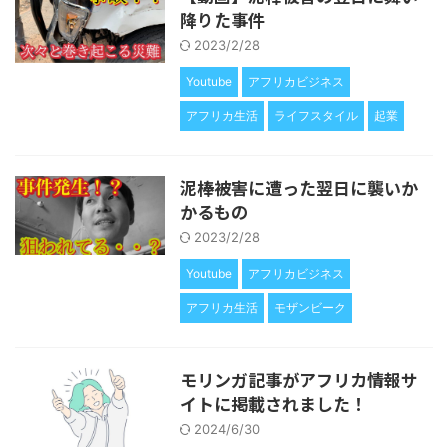
降りた事件
2023/2/28
Youtube
アフリカビジネス
アフリカ生活
ライフスタイル
起業
泥棒被害に遭った翌日に襲いか
かるもの
2023/2/28
Youtube
アフリカビジネス
アフリカ生活
モザンビーク
モリンガ記事がアフリカ情報サ
イトに掲載されました！
2024/6/30