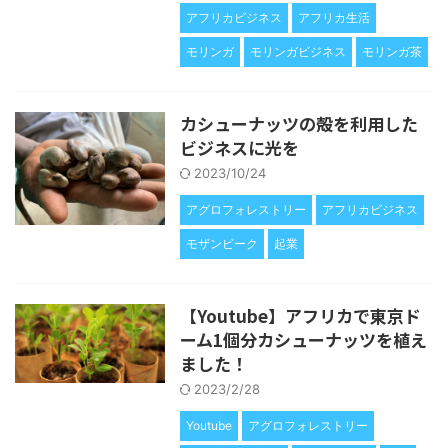
アフリカビジネス
アフリカ生活
モリンガ
モリンガビジネス
モリンガ茶
カシューナッツの殻を利用した
ビジネスに光を
2023/10/24
アグロフォレストリー
アフリカビジネス
モザンビーク
起業
【Youtube】アフリカで東京ド
ーム1個分カシューナッツを植え
ました！
2023/2/28
Youtube
アグロフォレストリー