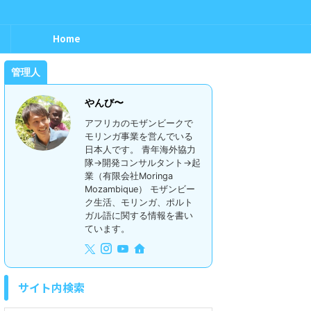
Home
管理人
やんび〜
アフリカのモザンビークで
モリンガ事業を営んでいる
日本人です。 青年海外協力
隊→開発コンサルタント→起
業（有限会社Moringa
Mozambique） モザンビー
ク生活、モリンガ、ポルト
ガル語に関する情報を書い
ています。
サイト内検索