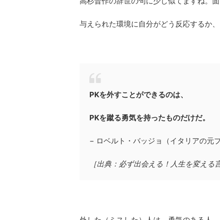
高杉晋作の辞世の句に少し似てますね。面
与えられた環境に自分がどう反応するか、
PKを外すことができるのは、
PKを蹴る勇気を持ったものだけだ。
− ロベルト・バッジョ（イタリアの元
［出典：必ず出会える！人生を変える言葉
外した（ミスした）人は、勇気のある人。