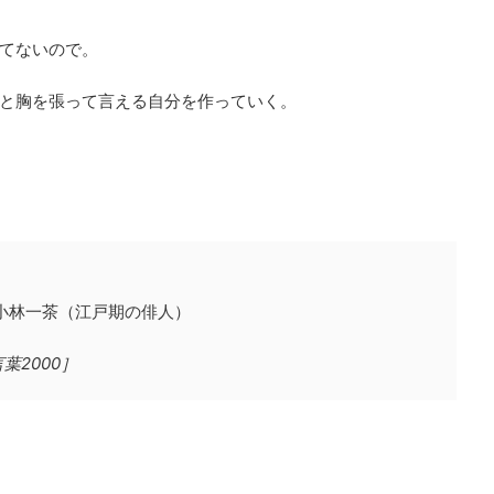
てないので。
と胸を張って言える自分を作っていく。
小林一茶（江戸期の俳人）
2000］