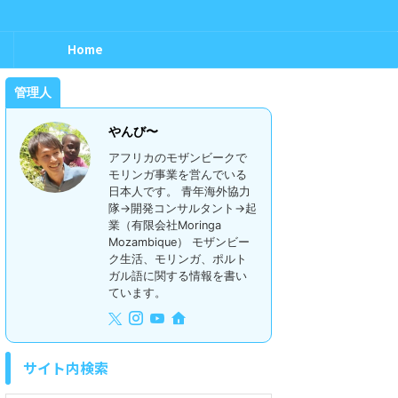
Home
管理人
やんび〜
アフリカのモザンビークで
モリンガ事業を営んでいる
日本人です。 青年海外協力
隊→開発コンサルタント→起
業（有限会社Moringa
Mozambique） モザンビー
ク生活、モリンガ、ポルト
ガル語に関する情報を書い
ています。
サイト内検索