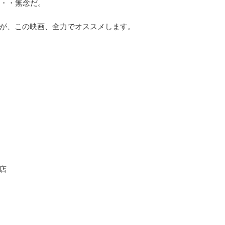
・・・無念だ。
すが、この映画、全力でオススメします。
書店