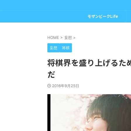
モザンビークLife
HOME
>
妄想
>
妄想
将棋
将棋界を盛り上げるた
だ
2016年9月25日