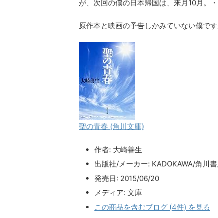
が、次回の僕の日本帰国は、来月10月。
原作本と映画の予告しかみていない僕で
聖の青春 (角川文庫)
作者:
大崎善生
出版社/メーカー:
KADOKAWA/角川
発売日:
2015/06/20
メディア:
文庫
この商品を含むブログ (4件) を見る