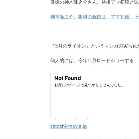
俳優の神木隆之介さん、将棋アマ初段と認
神木隆之介、将棋の腕前は「アマ初段」 
『3月のライオン』というマンガの実写化
個人的には、今年11月ロードショーする
satoshi-movie.jp