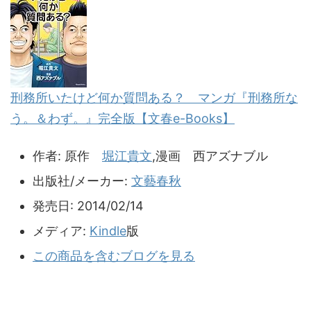
刑務所いたけど何か質問ある？ マンガ『刑務所な
う。＆わず。』完全版【文春e-Books】
作者:
原作
堀江貴文
,漫画 西アズナブル
出版社/メーカー:
文藝春秋
発売日:
2014/02/14
メディア:
Kindle
版
この商品を含むブログを見る