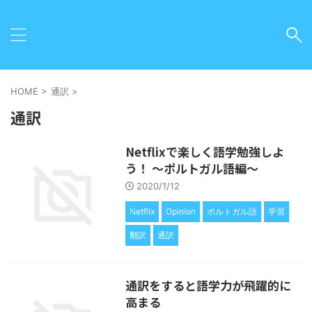
HOME
>
通訳
>
通訳
Netflixで楽しく語学勉強しよ
う！ 〜ポルトガル語編〜
2020/1/12
Netflix
Opinion
ポルトガル語
学習
翻訳
通訳
通訳をすると語学力が飛躍的に
高まる