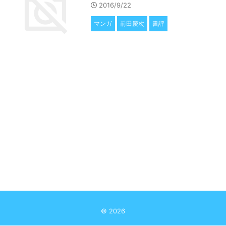
2016/9/22
マンガ
前田慶次
書評
© 2026